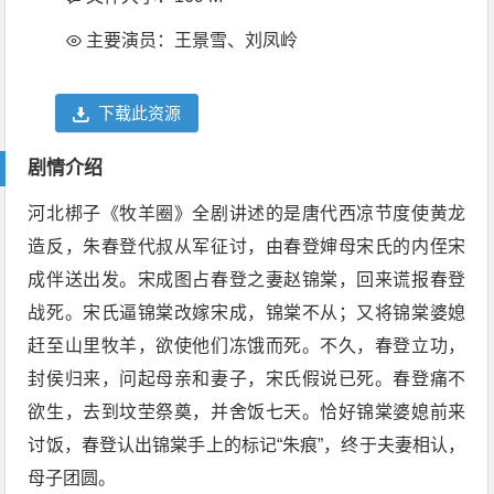
主要演员：王景雪、刘凤岭
下载此资源
剧情介绍
河北梆子《牧羊圈》全剧讲述的是唐代西凉节度使黄龙
造反，朱春登代叔从军征讨，由春登婶母宋氏的内侄宋
成伴送出发。宋成图占春登之妻赵锦棠，回来谎报春登
战死。宋氏逼锦棠改嫁宋成，锦棠不从；又将锦棠婆媳
赶至山里牧羊，欲使他们冻饿而死。不久，春登立功，
封侯归来，问起母亲和妻子，宋氏假说已死。春登痛不
欲生，去到坟茔祭奠，并舍饭七天。恰好锦棠婆媳前来
讨饭，春登认出锦棠手上的标记“朱痕”，终于夫妻相认，
母子团圆。