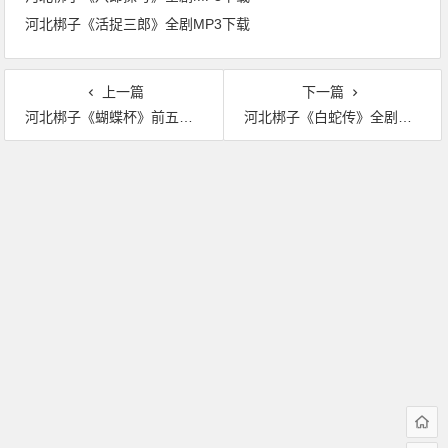
河北梆子《活捉三郎》全剧MP3下载
上一篇
下一篇
河北梆子《蝴蝶杯》前五堂全剧MP3下载
河北梆子《白蛇传》全剧视频下载