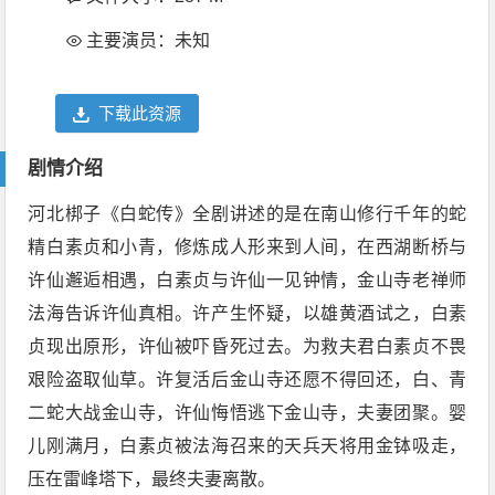
主要演员：未知
下载此资源
剧情介绍
河北梆子《白蛇传》全剧讲述的是在南山修行千年的蛇
精白素贞和小青，修炼成人形来到人间，在西湖断桥与
许仙邂逅相遇，白素贞与许仙一见钟情，金山寺老禅师
法海告诉许仙真相。许产生怀疑，以雄黄酒试之，白素
贞现出原形，许仙被吓昏死过去。为救夫君白素贞不畏
艰险盗取仙草。许复活后金山寺还愿不得回还，白、青
二蛇大战金山寺，许仙悔悟逃下金山寺，夫妻团聚。婴
儿刚满月，白素贞被法海召来的天兵天将用金钵吸走，
压在雷峰塔下，最终夫妻离散。