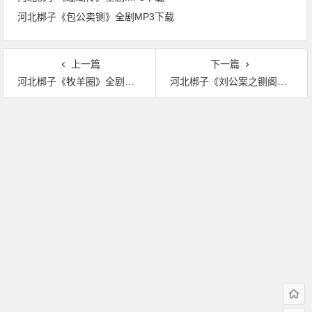
河北梆子《包公卖铡》全剧MP3下载
上一篇
下一篇
河北梆子《牧羊圈》全剧MP3下载
河北梆子《刘公案之铡阁老》全剧MP3下载