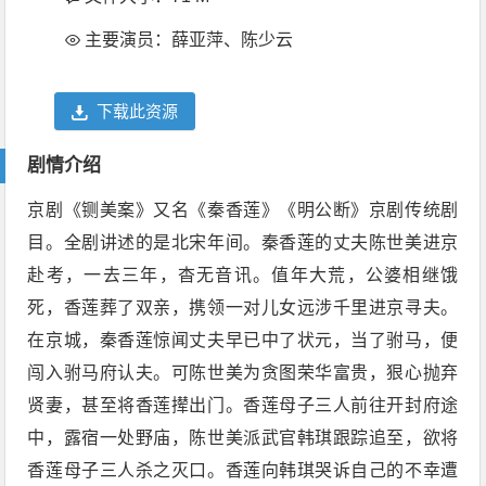
主要演员：薛亚萍、陈少云
下载此资源
剧情介绍
京剧《铡美案》又名《秦香莲》《明公断》京剧传统剧
目。全剧讲述的是北宋年间。秦香莲的丈夫陈世美进京
赴考，一去三年，杳无音讯。值年大荒，公婆相继饿
死，香莲葬了双亲，携领一对儿女远涉千里进京寻夫。
在京城，秦香莲惊闻丈夫早已中了状元，当了驸马，便
闯入驸马府认夫。可陈世美为贪图荣华富贵，狠心抛弃
贤妻，甚至将香莲撵出门。香莲母子三人前往开封府途
中，露宿一处野庙，陈世美派武官韩琪跟踪追至，欲将
香莲母子三人杀之灭口。香莲向韩琪哭诉自己的不幸遭