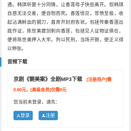
遇。韩琪听罢十分同情，让香莲母子快些离开。但韩琪
自感无法交差，便自刎而死。香莲惊见，悲愤至极，收
起沾满鲜血的钢刀，直奔开封府告状。包拯传秦香莲出
庭作证，陈世美拔剑刺向香莲，包拯见人证物证俱在，
便将陈世美押入大牢。判以死刑，当场开铡，使正义得
以伸张。
音频下载
京剧《铡美案》全剧MP3下载
[注册用户]需
0.60元，[高级会员]仅需0元
您当前未登录，请先：
登录
注册