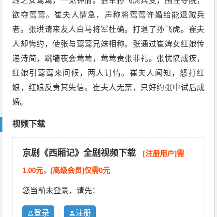
珏之女莺莺，一见钟情。驻军孙飞虎兵变，围住寺院，
欲夺莺莺。崔夫人情急，声称将莺莺许婚给能退贼兵
者。张珙请来友人白马将军杜确。打退了孙飞虎。崔夫
人却悔约，使张与莺莺兄妹相称。张通过崔婢女红娘传
递诗简，跳墙夜会莺莺，莺莺责张非礼。张忧愤成疾，
红娘引莺莺来问候，两人订情。崔夫人闻知，怒打红
娘，红娘反责其失信。崔夫人无奈，只好约张中试后成
婚。
视频下载
京剧《西厢记》全剧视频下载
[注册用户]需
1.00元，[高级会员]仅需0元
您当前未登录，请先：
登录
注册