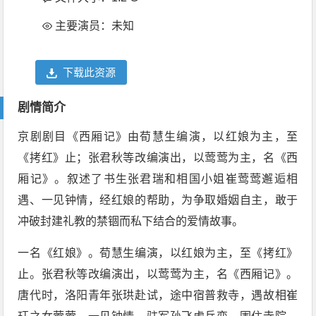
主要演员：未知
下载此资源
剧情简介
京剧剧目《西厢记》由荀慧生编演，以红娘为主，至
《拷红》止；张君秋等改编演出，以莺莺为主，名《西
厢记》。叙述了书生张君瑞和相国小姐崔莺莺邂逅相
遇、一见钟情，经红娘的帮助，为争取婚姻自主，敢于
冲破封建礼教的禁锢而私下结合的爱情故事。
一名《红娘》。荀慧生编演，以红娘为主，至《拷红》
止。张君秋等改编演出，以莺莺为主，名《西厢记》。
唐代时，洛阳青年张珙赴试，途中宿普救寺，遇故相崔