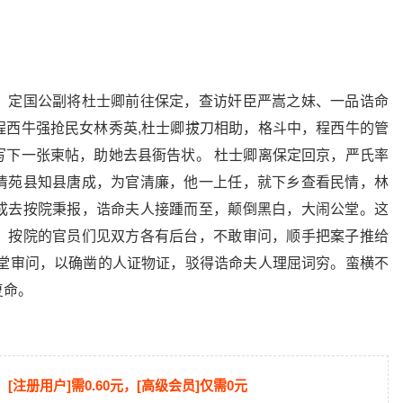
，定国公副将杜士卿前往保定，查访奸臣严嵩之妹、一品诰命
程西牛强抢民女林秀英,杜士卿拔刀相助，格斗中，程西牛的管
写下一张柬帖，助她去县衙告状。 杜士卿离保定回京，严氏率
清苑县知县唐成，为官清廉，他一上任，就下乡查看民情，林
成去按院秉报，诰命夫人接踵而至，颠倒黑白，大闹公堂。这
。按院的官员们见双方各有后台，不敢审问，顺手把案子推给
升堂审问，以确凿的人证物证，驳得诰命夫人理屈词穷。蛮横不
复命。
[注册用户]需0.60元，[高级会员]仅需0元