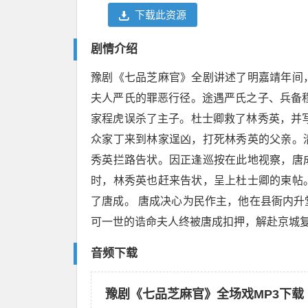
下载此资源
剧情介绍
豫剧《七品芝麻官》全剧讲述了明嘉靖年间
夫人严氏的罪恶行径。途遇严氏之子、兵备
家程虎误杀了主子。杜士卿救了林秀英，并
众家丁来到林家逞凶，打死林秀英的父亲。
秀英拦路告状。因正逢巡按在此地视察，唐
时，林秀英也赶来告状，呈上杜士卿的柬帖
了唐成。 唐成决心为民作主，他在县衙内
可一世的诰命夫人终被唐成扣押，解赴京城
音频下载
豫剧《七品芝麻官》全场戏MP3下载