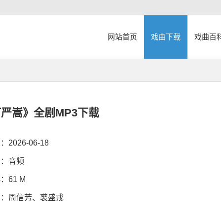
网站首页
戏曲下载
戏曲百
严嵩》全剧MP3下载
026-06-18
：音频
61 M
：周信芳、裘盛戎