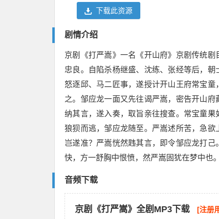
下载此资源
剧情介绍
京剧《打严嵩》一名《开山府》京剧传统剧
忠良。自陷杀杨继盛、沈练、张经等后，朝
怒逐邱、马二匠事，遂授计开山王府常宝童
之。邹应龙一面又先往谒严嵩，密告开山府
纳其言，遂入奏，取旨亲往搜查。常宝童果
狼狈而逃，邹应龙随至。严嵩述所苦，急欲
岂遂准？严嵩恍然韪其言，即令邹应龙打己
快，方一舒胸中恨愤，然严嵩固犹在梦中也
音频下载
京剧《打严嵩》全剧MP3下载
[注册