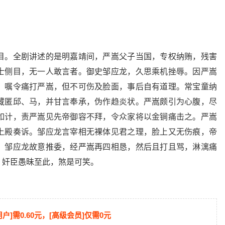
目。全剧讲述的是明嘉靖间，严嵩父子当国，专权纳贿，残害
士侧目，无一人敢言者。御史邹应龙，久思乘机挫辱。因严嵩
，嘱令痛打严嵩，但不可伤及脸面，事后自有道理。常宝童纳
藏匿邱、马，并甘言奉承，伪作趋炎状。严嵩颇引为心腹，尽
如计，责严嵩见先帝御容不拜，令众家将以金锏痛击之。严嵩
上殿奏诉。邹应龙言宰相无裸体见君之理，脸上又无伤痕，帝
。邹应龙故意推委，经严嵩再四相恳，然后且打且骂，淋漓痛
。奸臣愚昧至此，煞是可笑。
用户]需0.60元，[高级会员]仅需0元