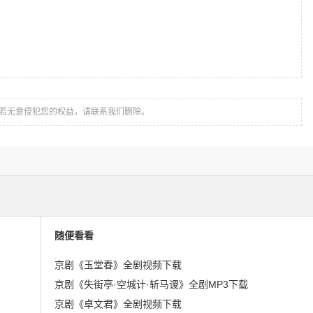
若无意侵犯您的权益，请联系我们删除。
随便看看
京剧《玉堂春》全剧视频下载
京剧《失街亭·空城计·斩马谡》全剧MP3下载
京剧《卓文君》全剧视频下载