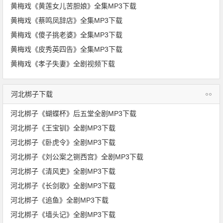
黄梅戏《黄莲女儿苦胆娘》全集MP3下载
黄梅戏《蔡鸣凤辞店》全集MP3下载
黄梅戏《傻子挑老婆》全集MP3下载
黄梅戏《皮秀英四告》全集MP3下载
黄梅戏《孝子失妻》全剧视频下载
河北梆子下载
河北梆子《蝴蝶杯》后五堂全剧MP3下载
河北梆子《王宝钏》全剧MP3下载
河北梆子《卧虎令》全剧MP3下载
河北梆子《刘公案之铡西宫》全剧MP3下载
河北梆子《清风吏》全剧MP3下载
河北梆子《长剑歌》全剧MP3下载
河北梆子《追鱼》全剧MP3下载
河北梆子《墙头记》全剧MP3下载