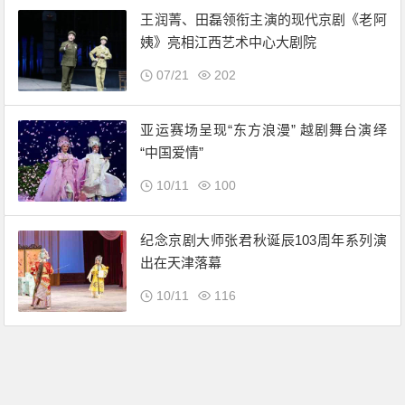
王润菁、田磊领衔主演的现代京剧《老阿
姨》亮相江西艺术中心大剧院
07/21
202
亚运赛场呈现“东方浪漫” 越剧舞台演绎
“中国爱情”
10/11
100
纪念京剧大师张君秋诞辰103周年系列演
出在天津落幕
10/11
116