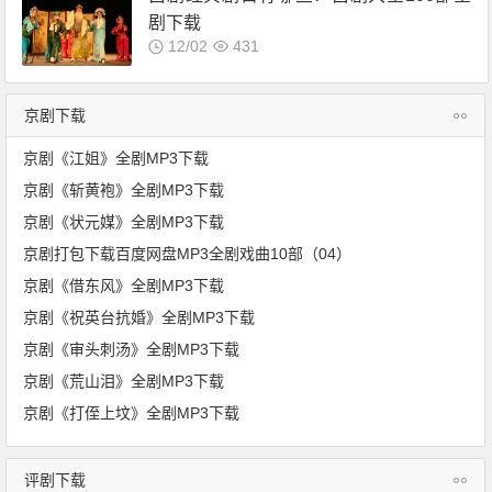
剧下载
12/02
431
京剧下载
京剧《江姐》全剧MP3下载
京剧《斩黄袍》全剧MP3下载
京剧《状元媒》全剧MP3下载
京剧打包下载百度网盘MP3全剧戏曲10部（04）
京剧《借东风》全剧MP3下载
京剧《祝英台抗婚》全剧MP3下载
京剧《审头刺汤》全剧MP3下载
京剧《荒山泪》全剧MP3下载
京剧《打侄上坟》全剧MP3下载
评剧下载