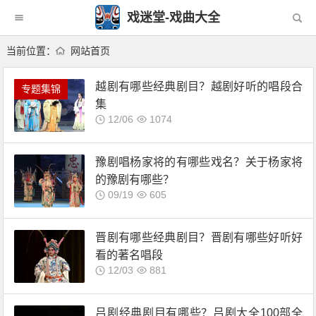
戏迷堂-戏曲大全
当前位置：
网站首页
越剧有哪些经典剧目？越剧好听的唱段合
专题集锦
集
12/06
1074
豫剧唱杨家将的有哪些戏名？关于杨家将
的豫剧有哪些？
09/19
605
晋剧有哪些经典剧目？晋剧有哪些好听好
看的著名唱段
12/03
881
吕剧经典剧目有哪些？吕剧大全100部全