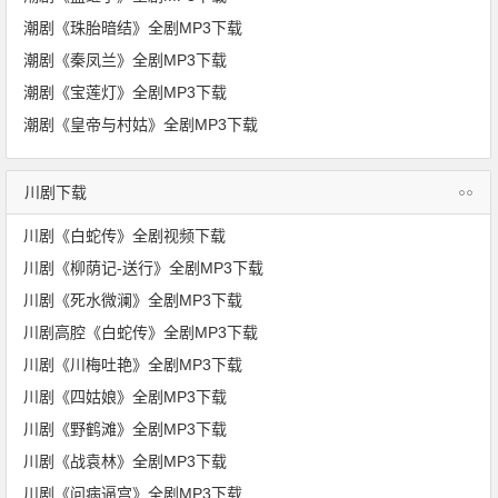
潮剧《珠胎暗结》全剧MP3下载
潮剧《秦凤兰》全剧MP3下载
潮剧《宝莲灯》全剧MP3下载
潮剧《皇帝与村姑》全剧MP3下载
川剧下载
川剧《白蛇传》全剧视频下载
川剧《柳荫记-送行》全剧MP3下载
川剧《死水微澜》全剧MP3下载
川剧高腔《白蛇传》全剧MP3下载
川剧《川梅吐艳》全剧MP3下载
川剧《四姑娘》全剧MP3下载
川剧《野鹤滩》全剧MP3下载
川剧《战袁林》全剧MP3下载
川剧《问病逼宫》全剧MP3下载