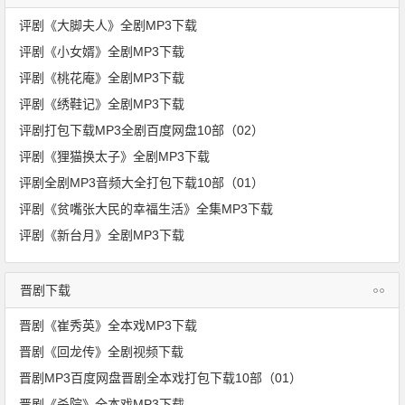
评剧《大脚夫人》全剧MP3下载
评剧《小女婿》全剧MP3下载
评剧《桃花庵》全剧MP3下载
评剧《绣鞋记》全剧MP3下载
评剧打包下载MP3全剧百度网盘10部（02）
评剧《狸猫换太子》全剧MP3下载
评剧全剧MP3音频大全打包下载10部（01）
评剧《贫嘴张大民的幸福生活》全集MP3下载
评剧《新台月》全剧MP3下载
晋剧下载
晋剧《崔秀英》全本戏MP3下载
晋剧《回龙传》全剧视频下载
晋剧MP3百度网盘晋剧全本戏打包下载10部（01）
晋剧《杀院》全本戏MP3下载